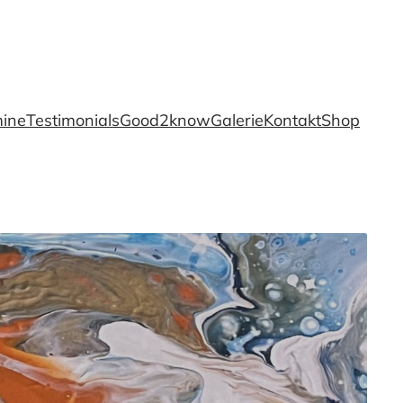
ine
Testimonials
Good2know
Galerie
Kontakt
Shop