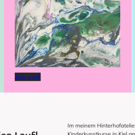
Zeig´s mir
Im meinem Hinterhofatelie
Kinderkunstkurse in Kiel a