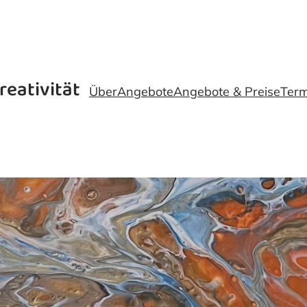
reativität
Über
Angebote
Angebote & Preise
Term